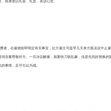
金，或者改以礼金、礼盒，表达心意。
消费者，在雇佣前即明定有关事宜，比方雇主可提早几天单方面决议中止
遣词含蓄尊敬对方。一旦决议解雇，就要快刀斩乱麻，佳是先找好替换的
气的事情，足可引以为戒。