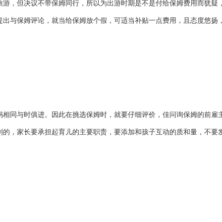
旅游，但决议不带保姆同行，所以为出游时期是不是付给保姆费用而犹疑
提出与保姆评论，就当给保姆放个假，可适当补贴一点费用，且态度悠扬
妈相同与时俱进。因此在挑选保姆时，就要仔细评价，佳问询保姆的前雇
别的，家长要承担起育儿的主要职责，要添加和孩子互动的质和量，不要