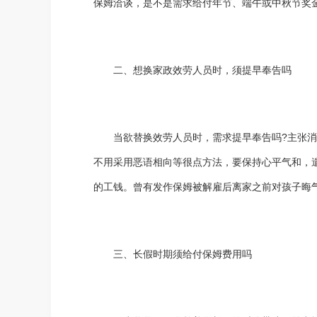
保姆洽谈，是不是需求给付年节、端午或中秋节奖
二、想换家政效劳人员时，须提早奉告吗
当欲替换效劳人员时，需求提早奉告吗?主张
不用采用恶语相向等很点方法，要保持心平气和，
的工钱。曾有发作保姆被解雇后离家之前对孩子晦
三、长假时期须给付保姆费用吗