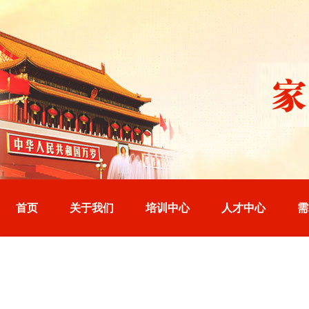
首页
关于我们
培训中心
人才中心
需