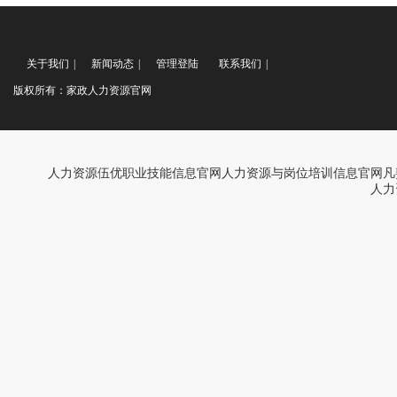
关于我们
|
新闻动态
|
管理登陆
联系我们
|
版权所有：家政人力资源官网
人力资源伍优职业技能信息官网
人力资源与岗位培训信息官网
凡
人力